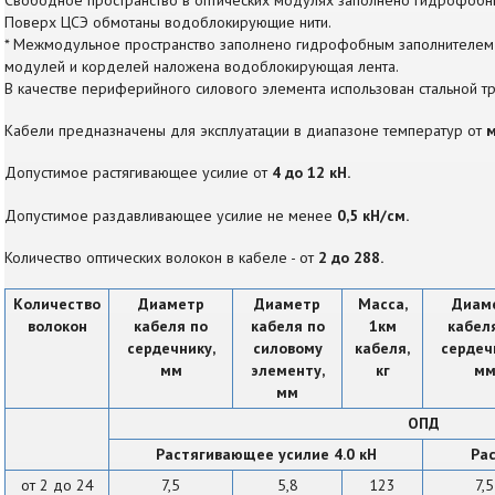
Поверх ЦСЭ обмотаны водоблокирующие нити.
* Межмодульное пространство заполнено гидрофобным заполнителем 
модулей и корделей наложена водоблокирующая лента.
В качестве периферийного силового элемента использован стальной тр
Кабели предназначены для эксплуатации в диапазоне температур от
м
Допустимое растягивающее усилие от
4 до 12 кН.
Допустимое раздавливающее усилие не менее
0,5 кН/см.
Количество оптических волокон в кабеле - от
2 до 288.
Количество
Диаметр
Диаметр
Масса,
Диам
волокон
кабеля по
кабеля по
1км
кабел
сердечнику,
силовому
кабеля,
сердеч
мм
элементу,
кг
м
мм
ОПД
Растягивающее усилие 4.0 кН
Рас
от 2 до 24
7,5
5,8
123
7,5