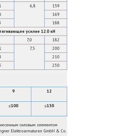
1
6,8
159
8
169
3
188
тягивающее усилие 12.0 кН
7,0
182
1
7,5
200
8
210
3
230
9
12
100
150
≤
≤
ынесенным силовым элементом
rgner Elektroarmaturen GmbH & Co.