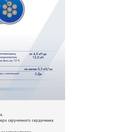
а,
верх скрученного сердечника
ым заполнителем.