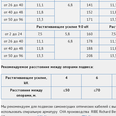
от 26 до 40
11,1
6,8
141
11,
от 40 до 48
11,8
152
11,
от 50 до 96
13,3
171
13,
Растягивающее усилие 9.0 кН
Рас
от 2 до 24
7,5
5,8
160
7,5
от 26 до 40
11,1
6,8
178
11,
от 40 до 48
11,8
188
11,
от 50 до 96
13,3
208
13,
Рекомендуемое расстояние между опорами подвеса:
Растягивающее усилие,
4
6
kH.
Расстояние между
50
70
≤
≤
опорами, м.
Мы рекомендуем для подвески самонесущих оптических кабелей с в
использовать спиральную арматуру СНА производства RIBE Richard Be