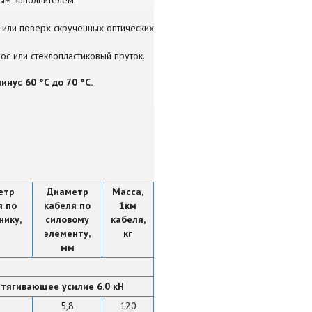
или поверх скрученных оптических
ос или стеклопластиковый пруток.
инус 60 °С до 70 °С.
етр
Диаметр
Масса,
я по
кабеля по
1км
нику,
силовому
кабеля,
м
элементу,
кг
мм
тягивающее усилие 6.0 кН
5,8
120