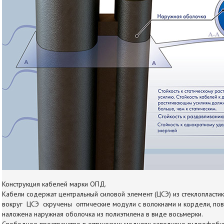
Конструкция кабелей марки ОПД.
Кабели содержат центральный силовой элемент (ЦСЭ) из стеклопластик
вокруг ЦСЭ скручены оптические модули с волокнами и кордели, по
наложена наружная оболочка из полиэтилена в виде восьмерки.
Свободное пространство в оптических модулях заполнено гидрофобн