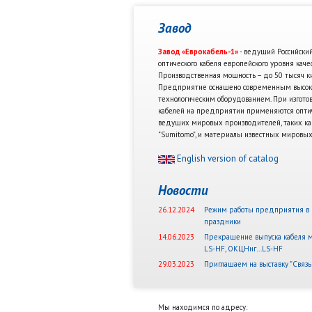
Завод
Завод «Еврокабель-1»
- ведущий Российски
оптического кабеля европейского уровня качес
Производственная мощность – до 50 тысяч ки
Предприятие оснащено современным высок
технологическим оборудованием. При изгото
кабелей на предприятии применяются оптич
ведущих мировых производителей, таких как 
"Sumitomo", и материалы известных мировых
English version of catalog
Новости
26.12.2024
Режим работы предприятия в 
праздники
14.06.2023
Прекращение выпуска кабеля
LS-HF, ОКЦНнг…LS-HF
29.03.2023
Приглашаем на выставку "Связь
Мы находимся по адресу: