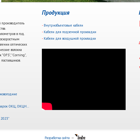
Продукция
й производитель
Внутриобъектовые кабели
тва.
Кабели для подземной прокладки
лометров в год.
Кабели для воздушной прокладки
оскоростным
влении оптических
еские волокна
"OFS", "Corning",
 поставщиков.
новогодние
 марок ОКЦ, ОКЦН…
 2023"
Разработка сайта
—