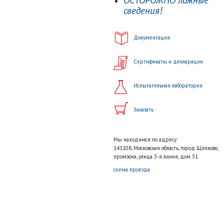
ОСТОРОЖНО ложные
сведения!
Документация
Сертификаты и декларации
Испытательная лаборатория
Заказать
Мы находимся по адресу:
141108, Московская область, город Щёлково,
промзона, улица 3-я линия, дом 31
схема проезда