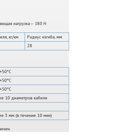
вающая нагрузка— 180 Н
еля, кг/км
Радиус изгиба, мм
28
+50°С
+50°С
+50°С
ее 10 диаметров кабеля
е 3 мм (в течение 10 мин)
ичен.