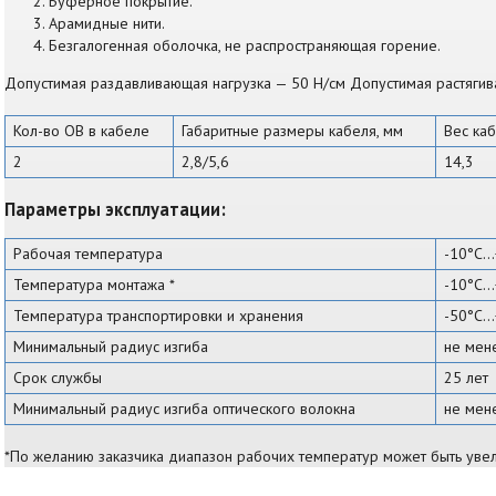
Буферное покрытие.
Арамидные нити.
Безгалогенная оболочка, не распространяющая горение.
Допустимая раздавливающая нагрузка — 50 Н/см Допустимая растяги
Кол-во ОВ в кабеле
Габаритные размеры кабеля, мм
Вес каб
2
2,8/5,6
14,3
Параметры эксплуатации:
Рабочая температура
-10°С…
Температура монтажа *
-10°С…
Температура транспортировки и хранения
-50°С…
Минимальный радиус изгиба
не мен
Срок службы
25 лет
Минимальный радиус изгиба оптического волокна
не мене
*По желанию заказчика диапазон рабочих температур может быть увел