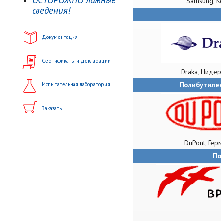
ОСТОРОЖНО ложные
Samsung, К
сведения!
Документация
Сертификаты и декларации
Draka, Ниде
Полибутилен
Испытательная лаборатория
Заказать
DuPont, Гер
По